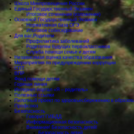
Школа Минпровещения России
Единый Государственный Экзамен
Итоговое сочинение (изложение)
Основной Государственный Экзамен
Нормативная база ОГЭ
Итоговое собеседование
Для вас,Родители
Профилактика заболеваний
Родителям будущих первоклассников
Служба помощи семье и детям
Независимая оценка качества образования
Мероприятия по предупреждению коррупции
СПТ
ВПР
Фонд помощи детям
Горячая линия
Интернет-портал «Я – родитель»
Полезные ссылки
Пилотный проект по здоровьесбережению в образов
Профсоюз
Безопасность
Говорит ГИБДД
Информационная безопасность
Внимание! Безопасность детей!
Безопасность детей