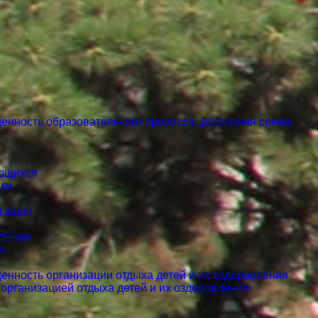
енность образовательного процесса. Доступная среда.
ающихся
ки
изации
вления
я
енность организации отдыха детей и их оздоровления
 организацией отдыха детей и их оздоровления