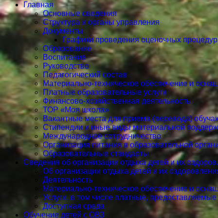
Главная
Основные сведения
Структура и органы управления
Документы
Графики проведения оценочных процедур
Образование
Воспитание
Руководство
Педагогический состав
Материально-техническое обеспечение и оснащ
Платные образовательные услуги
Финансово-хозяйственная деятельность
ТОР «Моя школа»
Вакантные места для приема (перевода) обуч
Стипендии и иные виды материальной поддерж
Международное сотрудничество
Организация питания в образовательной орган
Образовательные стандарты
Сведения об организации отдыха детей и их оздоро
Об организации отдыха детей и их оздоровлени
Деятельность
Материально-техническое обеспечение и оснащ
Услуги, в том числе платные, предоставляемые
Доступная среда
Обучение детей с ОВЗ