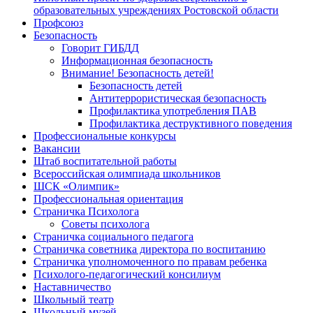
образовательных учреждениях Ростовской области
Профсоюз
Безопасность
Говорит ГИБДД
Информационная безопасность
Внимание! Безопасность детей!
Безопасность детей
Антитеррористическая безопасность
Профилактика употребления ПАВ
Профилактика деструктивного поведения
Профессиональные конкурсы
Вакансии
Штаб воспитательной работы
Всероссийская олимпиада школьников
ШСК «Олимпик»
Профессиональная ориентация
Страничка Психолога
Советы психолога
Страничка социального педагога
Страничка советника директора по воспитанию
Страничка уполномоченного по правам ребенка
Психолого-педагогический консилиум
Наставничество
Школьный театр
Школьный музей