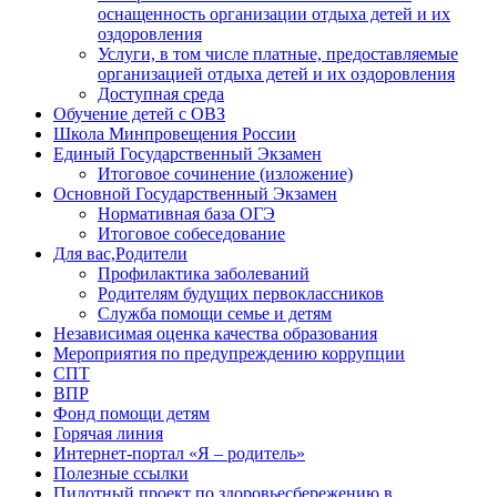
оснащенность организации отдыха детей и их
оздоровления
Услуги, в том числе платные, предоставляемые
организацией отдыха детей и их оздоровления
Доступная среда
Обучение детей с ОВЗ
Школа Минпровещения России
Единый Государственный Экзамен
Итоговое сочинение (изложение)
Основной Государственный Экзамен
Нормативная база ОГЭ
Итоговое собеседование
Для вас,Родители
Профилактика заболеваний
Родителям будущих первоклассников
Служба помощи семье и детям
Независимая оценка качества образования
Мероприятия по предупреждению коррупции
СПТ
ВПР
Фонд помощи детям
Горячая линия
Интернет-портал «Я – родитель»
Полезные ссылки
Пилотный проект по здоровьесбережению в