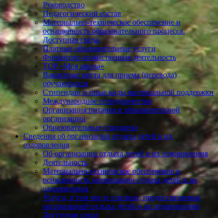
Руководство
Педагогический состав
Материально-техническое обеспечение и
оснащенность образовательного процесса.
Доступная среда.
Платные образовательные услуги
Финансово-хозяйственная деятельность
ТОР «Моя школа»
Вакантные места для приема (перевода)
обучающихся
Стипендии и иные виды материальной поддержки
Международное сотрудничество
Организация питания в образовательной
организации
Образовательные стандарты
Сведения об организации отдыха детей и их
оздоровления
Об организации отдыха детей и их оздоровления
Деятельность
Материально-техническое обеспечение и
оснащенность организации отдыха детей и их
оздоровления
Услуги, в том числе платные, предоставляемые
организацией отдыха детей и их оздоровления
Доступная среда