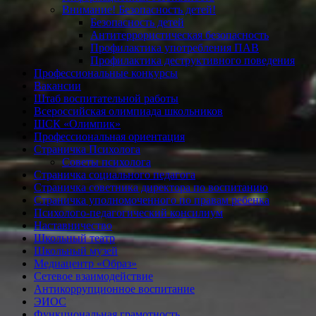
Внимание! Безопасность детей!
Безопасность детей
Антитеррористическая безопасность
Профилактика употребления ПАВ
Профилактика деструктивного поведения
Профессиональные конкурсы
Вакансии
Штаб воспитательной работы
Всероссийская олимпиада школьников
ШСК «Олимпик»
Профессиональная ориентация
Страничка Психолога
Советы психолога
Страничка социального педагога
Страничка советника директора по воспитанию
Страничка уполномоченного по правам ребенка
Психолого-педагогический консилиум
Наставничество
Школьный театр
Школьный музей
Медиацентр «Образ»
Сетевое взаимодействие
Антикоррупционное воспитание
ЭИОС
Функциональная грамотность