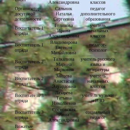
Александровна
классов
Организатор
Сальник
педагог
досуговой
Наталья
дополнительного
деятельности
Сергеевна
образования
Голикова
учитель
Воспитатель 1
Ирина
начальных
отряда
Александровна
классов
Владимирова
Воспитатель 1
педагог-
Евгения
отряда
психолог
Михайловна
Талкалина
учитель русского
Воспитатель 2
Марина
языка и
отряда
Марковна
литературы
Зайцева
учитель
Воспитатель 2
Анастасия
начальных
отряда
Эдуардовна
классов
Лазарева
Воспитатель 3
учитель музыки
Татьяна
отряда
и ИЗО
Николаевна
Сосновская
Воспитатель 3
социальный
Инна
отряда
педагог
Александровна
Вожатые