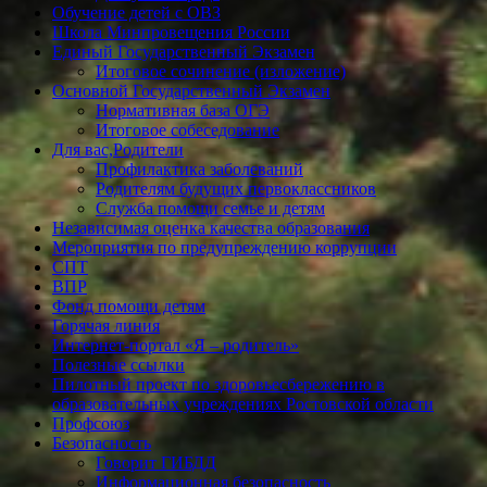
Обучение детей с ОВЗ
Школа Минпровещения России
Единый Государственный Экзамен
Итоговое сочинение (изложение)
Основной Государственный Экзамен
Нормативная база ОГЭ
Итоговое собеседование
Для вас,Родители
Профилактика заболеваний
Родителям будущих первоклассников
Служба помощи семье и детям
Независимая оценка качества образования
Мероприятия по предупреждению коррупции
СПТ
ВПР
Фонд помощи детям
Горячая линия
Интернет-портал «Я – родитель»
Полезные ссылки
Пилотный проект по здоровьесбережению в
образовательных учреждениях Ростовской области
Профсоюз
Безопасность
Говорит ГИБДД
Информационная безопасность