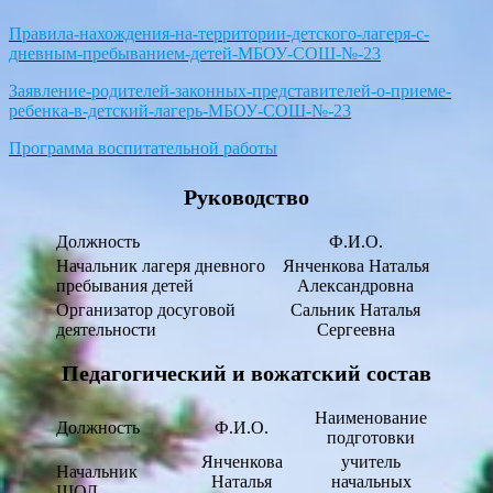
Правила-нахождения-на-территории-детского-лагеря-с-
дневным-пребыванием-детей-МБОУ-СОШ-№-23
Заявление-родителей-законных-представителей-о-приеме-
ребенка-в-детский-лагерь-МБОУ-СОШ-№-23
Программа воспитательной работы
Руководство
Должность
Ф.И.О.
Начальник лагеря дневного
Янченкова Наталья
пребывания детей
Александровна
Организатор досуговой
Сальник Наталья
деятельности
Сергеевна
Педагогический и вожатский состав
Наименование
Должность
Ф.И.О.
подготовки
Янченкова
учитель
Начальник
Наталья
начальных
ШОЛ