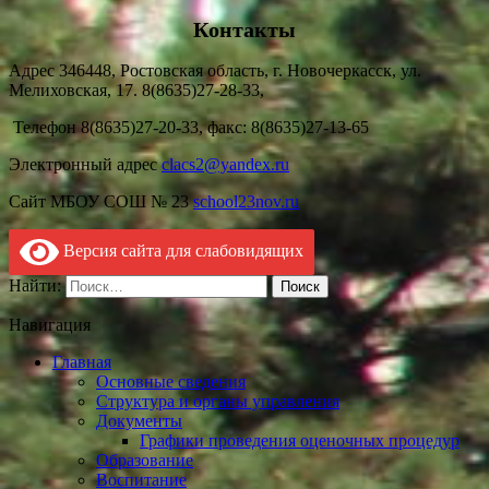
Контакты
Адрес 346448, Ростовская область, г. Новочеркасск, ул.
Мелиховская, 17. 8(8635)27-28-33,
Телефон 8(8635)27-20-33, факс: 8(8635)27-13-65
Электронный адрес
clacs2@yandex.ru
Сайт МБОУ СОШ № 23
school23nov.ru
Версия сайта для слабовидящих
Найти:
Навигация
Главная
Основные сведения
Структура и органы управления
Документы
Графики проведения оценочных процедур
Образование
Воспитание