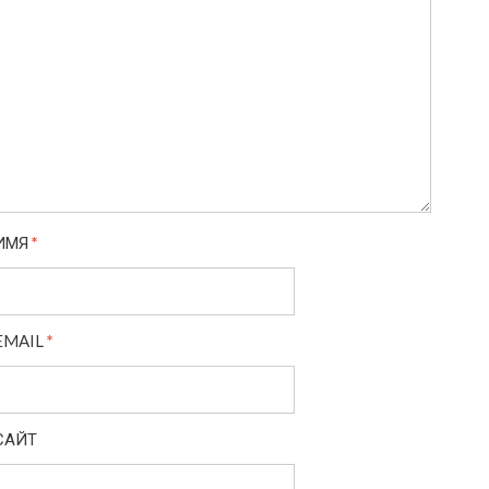
ИМЯ
*
EMAIL
*
САЙТ