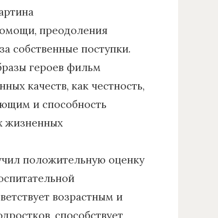
артина
помощи, преодоления
за собственные поступки.
бразы героев фильм
ных качеств, как честность,
ающим и способность
х жизненных
учил положительную оценку
оспитательной
ветствует возрастным и
дростков, способствует