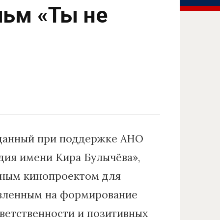
ьм «Ты не
зданный при поддержке АНО
дия имени Кира Булычёва»,
нным кинопроектом для
авленным на формирование
ветственности и позитивных