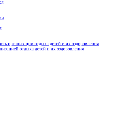
ся
ии
я
сть организации отдыха детей и их оздоровления
анизацией отдыха детей и их оздоровления