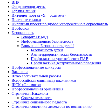
ВПР
Фонд помощи детям
Горячая линия
Интернет-портал «Я – родитель»
Полезные ссылки
Пилотный проект по здоровьесбережению в образователь
Профсоюз
Безопасность
Говорит ГИБДД
Информационная безопасность
Внимание! Безопасность детей!
Безопасность детей
Антитеррористическая безопасность
Профилактика употребления ПАВ
Профилактика деструктивного поведения
Профессиональные конкурсы
Вакансии
Штаб воспитательной работы
Всероссийская олимпиада школьников
ШСК «Олимпик»
Профессиональная ориентация
Страничка Психолога
Советы психолога
Страничка социального педагога
Страничка советника директора по воспитанию