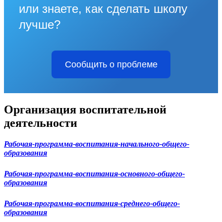
или знаете, как сделать школу
лучше?
Сообщить о проблеме
Организация воспитательной
деятельности
Рабочая-программа-воспитания-начального-общего-
образования
Рабочая-программа-воспитания-основного-общего-
образования
Рабочая-программа-воспитания-среднего-общего-
образования