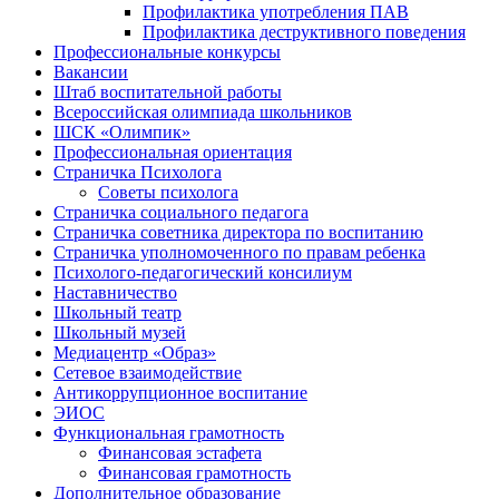
Профилактика употребления ПАВ
Профилактика деструктивного поведения
Профессиональные конкурсы
Вакансии
Штаб воспитательной работы
Всероссийская олимпиада школьников
ШСК «Олимпик»
Профессиональная ориентация
Страничка Психолога
Советы психолога
Страничка социального педагога
Страничка советника директора по воспитанию
Страничка уполномоченного по правам ребенка
Психолого-педагогический консилиум
Наставничество
Школьный театр
Школьный музей
Медиацентр «Образ»
Сетевое взаимодействие
Антикоррупционное воспитание
ЭИОС
Функциональная грамотность
Финансовая эстафета
Финансовая грамотность
Дополнительное образование